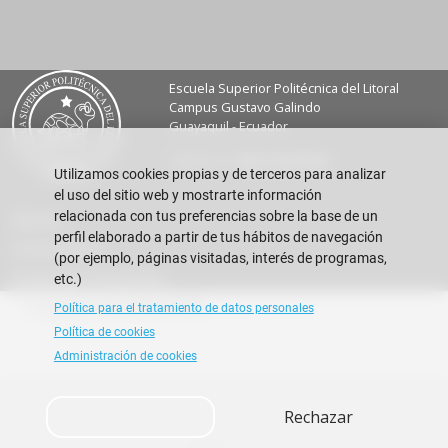
Escuela Superior Politécnica del Litoral
Campus Gustavo Galindo
Guayaquil - Ecuador
Teléfono:
+593-4 2269 269
Utilizamos cookies propias y de terceros para analizar
el uso del sitio web y mostrarte información
relacionada con tus preferencias sobre la base de un
Alumni
perfil elaborado a partir de tus hábitos de navegación
Contáctanos
(por ejemplo, páginas visitadas, interés de programas,
Preguntas Frecuentes
etc.)
Copyright © 2026 ESPOL
Política para el tratamiento de datos personales
Política de cookies
Administración de cookies
Aceptar
Rechazar