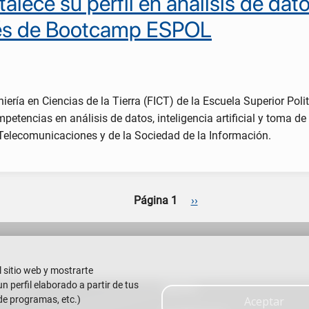
talece su perfil en análisis de da
vés de Bootcamp ESPOL
iería en Ciencias de la Tierra (FICT) de la Escuela Superior Poli
mpetencias en análisis de datos, inteligencia artificial y toma 
e Telecomunicaciones y de la Sociedad de la Información.
Siguiente página
Página 1
››
l sitio web y mostrarte
 perfil elaborado a partir de tus
Alumni
 Litoral
de programas, etc.)
Aceptar