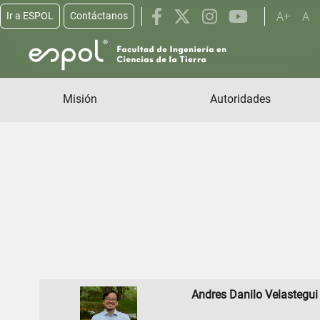
A+
A
Ir a ESPOL
Contáctanos
Pasar al contenido principal
Misión
Autoridades
Andres Danilo Velastegu