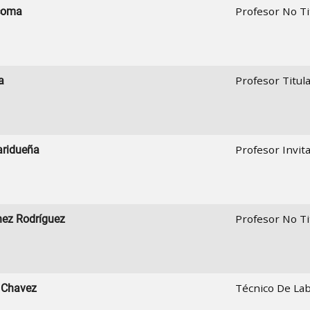
Profesor No Ti
acoma
Profesor Titula
a
Profesor Invit
aridueña
Profesor No Ti
hez Rodríguez
Técnico De Lab
 Chavez