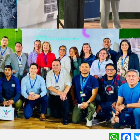
Wha
F