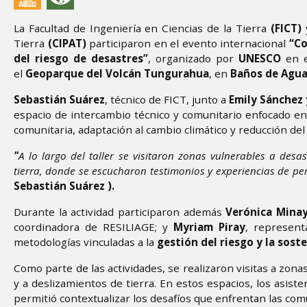
La Facultad de Ingeniería en Ciencias de la Tierra
(FICT)
y
Tierra
(CIPAT)
participaron en el evento internacional
“Co
del riesgo de desastres”
, organizado por
UNESCO
en e
el
Geoparque del Volcán Tungurahua
, en
Baños de Agua
Sebastián Suárez
, técnico de FICT, junto a
Emily Sánchez 
espacio de intercambio técnico y comunitario enfocado en 
comunitaria, adaptación al cambio climático y reducción del
"
A lo largo del taller se visitaron zonas vulnerables a des
tierra, donde se escucharon testimonios y experiencias de p
Sebastián Suárez ).
Durante la actividad participaron además
Verónica Minaya
coordinadora de RESILIAGE; y
Myriam Piray
, represent
metodologías vinculadas a la
gestión del riesgo y la soste
Como parte de las actividades, se realizaron visitas a zona
y a deslizamientos de tierra. En estos espacios, los asis
permitió contextualizar los desafíos que enfrentan las comu