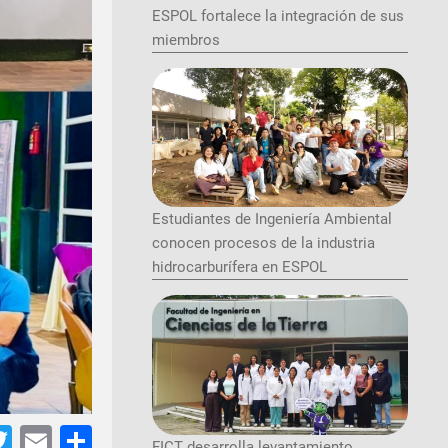
ESPOL fortalece la integración de sus
miembros
Estudiantes de Ingeniería Ambiental
conocen procesos de la industria
hidrocarburífera en ESPOL
tsApp
acebook
Twitter
Email
Share
FICT desarrolla levantamiento