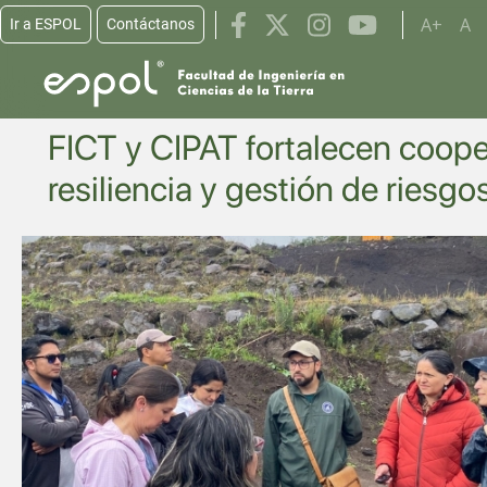
Pasar al contenido principal
A+
A
Ir a ESPOL
Contáctanos
FICT y CIPAT fortalecen coop
resiliencia y gestión de riesgo