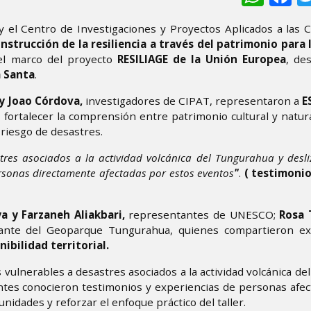
 el Centro de Investigaciones y Proyectos Aplicados a las C
nstrucción de la resiliencia a través del patrimonio para 
l marco del proyecto
RESILIAGE de la Unión Europea
, de
 Santa
.
y Joao Córdova,
investigadores de CIPAT, representaron a
E
fortalecer la comprensión entre patrimonio cultural y natural
 riesgo de desastres.
astres asociados a la actividad volcánica del Tungurahua y desl
ersonas directamente afectadas por estos eventos
"
.
( testimonio
 y Farzaneh Aliakbari,
representantes de UNESCO;
Rosa 
ante del Geoparque Tungurahua, quienes compartieron ex
nibilidad territorial.
s vulnerables a desastres asociados a la actividad volcánica d
tentes conocieron testimonios y experiencias de personas afec
nidades y reforzar el enfoque práctico del taller.