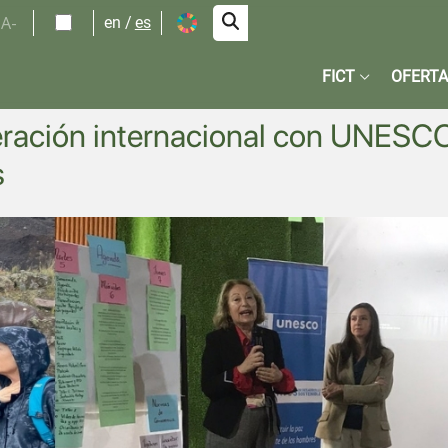
A-
en
es
FICT
OFERTA
eración internacional con UNESC
s