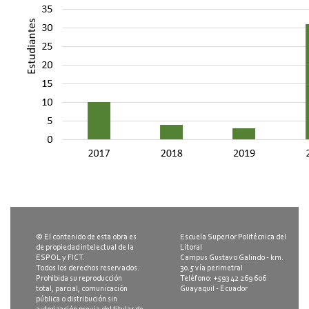
© El contenido de esta obra es
Escuela Superior Politécnica del
de propiedad intelectual de la
Litoral
ESPOL y FICT.
Campus Gustavo Galindo - km.
Todos los derechos reservados.
30.5 vía perimetral
Prohibida su reproducción
Teléfono: +593 42 269 606
total, parcial, comunicación
Guayaquil - Ecuador
pública o distribución sin